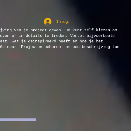
Inloggen
jving van je project geven. Je kunt zelf kiezen om
even of in details te treden. Vertel bijvoorbeeld
aat, wat je geïnspireerd heeft en hoe je het
Ga naar 'Projecten beheren' om een beschrijving toe